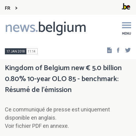
FR
news.
belgium
Main
navigation
MENU
Faceb
Tw
17 JAN 2018
11:14
Kingdom of Belgium new € 5.0 billion
0.80% 10-year OLO 85 - benchmark:
Résumé de l'émission
Ce communiqué de presse est uniquement
disponible en anglais.
Voir fichier PDF en annexe.