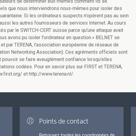
tilisateurs de déterminer eux-mêmes comment ils se
nnels que nous interviendrons nous-mêmes pour isoler des
quarantaine. Si les ordinateurs suspects n'opèrent pas au sein
aussi les autres fournisseurs de services Internet. Au cours
ctés par le SWITCH-CERT suisse parce qu'une attaque avait
ous avons pu isoler l'ordinateur en question.» BELNET se
 et par TERENA, l'association européenne de réseaux de
tion Networking Association). Ces agréments officiels sont
t pouvoir se faire aveuglément confiance lorsqu'elles
mations codées. Pour en savoir plus sur FIRST et TERENA,
.first.org/ et http://www.terena.nl/.
Points de contact
Retrouvez toutes les coordonnées de