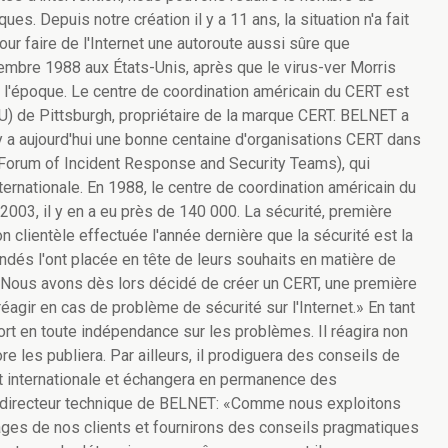
ues. Depuis notre création il y a 11 ans, la situation n'a fait
our faire de l'Internet une autoroute aussi sûre que
embre 1988 aux États-Unis, après que le virus-ver Morris
e l'époque. Le centre de coordination américain du CERT est
U) de Pittsburgh, propriétaire de la marque CERT. BELNET a
l y a aujourd'hui une bonne centaine d'organisations CERT dans
(Forum of Incident Response and Security Teams), qui
ternationale. En 1988, le centre de coordination américain du
 2003, il y en a eu près de 140 000. La sécurité, première
on clientèle effectuée l'année dernière que la sécurité est la
dés l'ont placée en tête de leurs souhaits en matière de
«Nous avons dès lors décidé de créer un CERT, une première
réagir en cas de problème de sécurité sur l'Internet.» En tant
ort en toute indépendance sur les problèmes. Il réagira non
 les publiera. Par ailleurs, il prodiguera des conseils de
et internationale et échangera en permanence des
e, directeur technique de BELNET: «Comme nous exploitons
ges de nos clients et fournirons des conseils pragmatiques