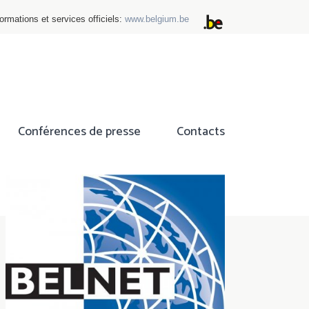
ormations et services officiels:
www.belgium.be
Conférences de presse
Contacts
ok
tter