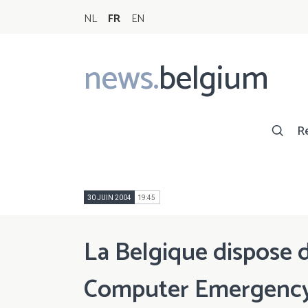
NL
FR
EN
news.
belgium
Main
navigation
R
30 JUIN 2004
19:45
La Belgique dispose d
Computer Emergency