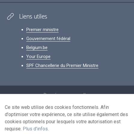
Liens utiles
Premier ministre
Gouvernement fédéral
Belgium.be
Your Europe
SPF Chancellerie du Premier Ministre
Footer
Données personnelles
Conditions de réutilisation
Ce site web utilise des cookies fonctionnels. Afin
d'optimiser votre expérience, ce site utilise également des
Contactez-nous
cookies optionnels pour lesquels votre autorisation est
Accessibilité
requise.
Plus d'infos
.