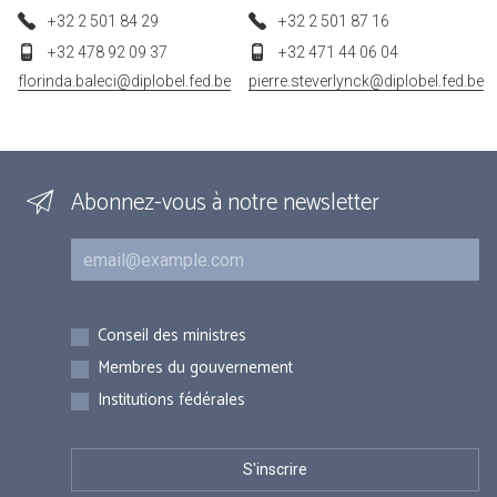
+32 2 501 84 29
+32 2 501 87 16
+32 478 92 09 37
+32 471 44 06 04
florinda.baleci@diplobel.fed.be
pierre.steverlynck@diplobel.fed.be
Abonnez-vous à notre newsletter
Courriel
Inscriptions
Conseil des ministres
Membres du gouvernement
Institutions fédérales