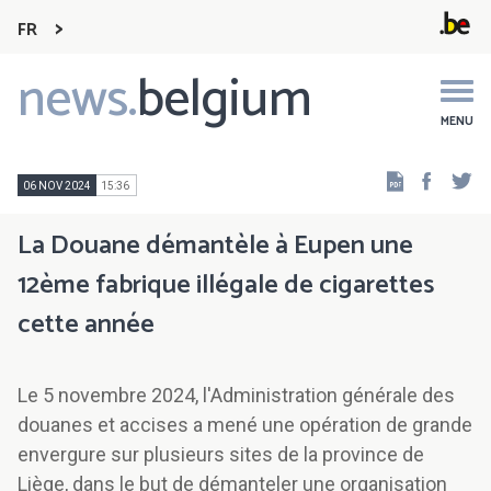
FR
news.
belgium
Main
navigation
MENU
Faceb
Tw
06 NOV 2024
15:36
La Douane démantèle à Eupen une
12ème fabrique illégale de cigarettes
cette année
Le 5 novembre 2024, l'Administration générale des
douanes et accises a mené une opération de grande
envergure sur plusieurs sites de la province de
Liège, dans le but de démanteler une organisation