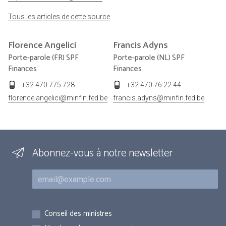
Tous les articles de cette source
Florence
Angelici
Francis
Adyns
Porte-parole (FR) SPF
Porte-parole (NL) SPF
Finances
Finances
+32 470 775 728
+32 470 76 22 44
florence.angelici@minfin.fed.be
francis.adyns@minfin.fed.be
Abonnez-vous à notre newsletter
Courriel
Inscriptions
Conseil des ministres