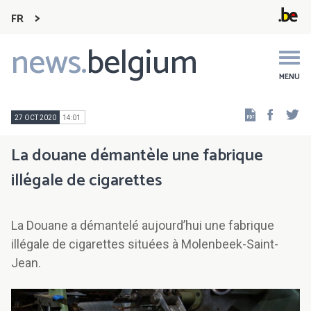
FR
news.
belgium
Main
navigation
MENU
Faceb
Tw
27 OCT 2020
14:01
La douane démantèle une fabrique
illégale de cigarettes
La Douane a démantelé aujourd’hui une fabrique
illégale de cigarettes situées à Molenbeek-Saint-
Jean.