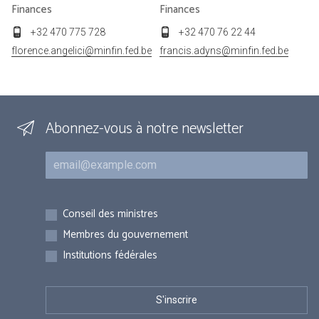
Finances
Finances
+32 470 775 728
+32 470 76 22 44
florence.angelici@minfin.fed.be
francis.adyns@minfin.fed.be
Abonnez-vous à notre newsletter
Courriel
Inscriptions
Conseil des ministres
Membres du gouvernement
Institutions fédérales