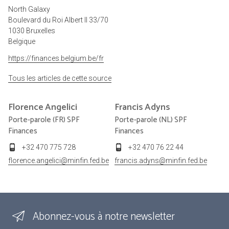
North Galaxy
Boulevard du Roi Albert II 33/70
1030 Bruxelles
Belgique
https://finances.belgium.be/fr
Tous les articles de cette source
Florence
Angelici
Francis
Adyns
Porte-parole (FR) SPF
Porte-parole (NL) SPF
Finances
Finances
+32 470 775 728
+32 470 76 22 44
florence.angelici@minfin.fed.be
francis.adyns@minfin.fed.be
Abonnez-vous à notre newsletter