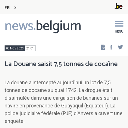
FR
news.
belgium
Main
navigation
MENU
Faceb
Tw
03 NOV 2023
21:01
La Douane saisit 7,5 tonnes de cocaïne
La douane a intercepté aujourd'hui un lot de 7,5
tonnes de cocaïne au quai 1742. La drogue était
dissimulée dans une cargaison de bananes sur un
navire en provenance de Guayaquil (Equateur). La
police judiciaire fédérale (PJF) d'Anvers a ouvert une
enquête.