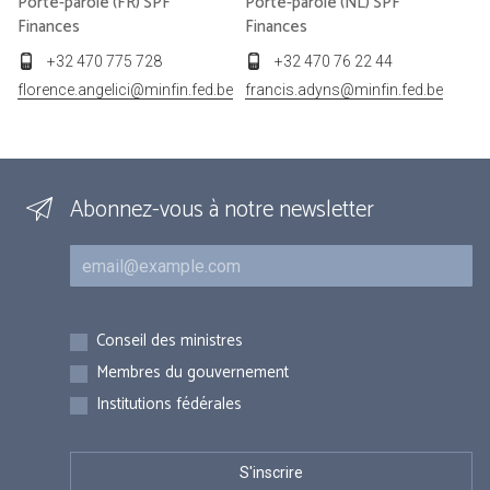
Porte-parole (FR) SPF
Porte-parole (NL) SPF
Finances
Finances
+32 470 775 728
+32 470 76 22 44
florence.angelici@minfin.fed.be
francis.adyns@minfin.fed.be
Abonnez-vous à notre newsletter
Courriel
Inscriptions
Conseil des ministres
Membres du gouvernement
Institutions fédérales