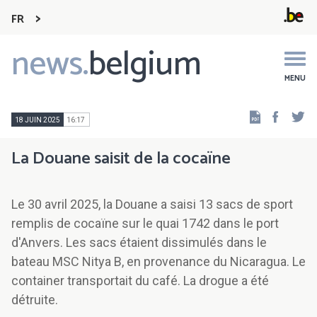
FR
news.
belgium
Main
navigation
MENU
Faceb
Tw
18 JUIN 2025
16:17
La Douane saisit de la cocaïne
Le 30 avril 2025, la Douane a saisi 13 sacs de sport
remplis de cocaïne sur le quai 1742 dans le port
d'Anvers. Les sacs étaient dissimulés dans le
bateau MSC Nitya B, en provenance du Nicaragua. Le
container transportait du café. La drogue a été
détruite.