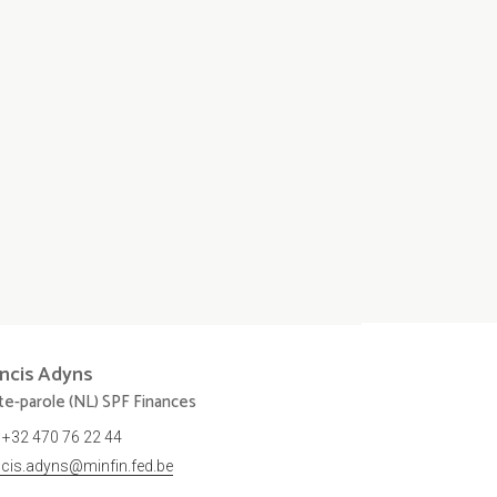
ncis
Adyns
te-parole (NL) SPF Finances
+32 470 76 22 44
ncis.adyns@minfin.fed.be