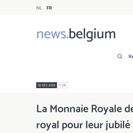
NL
FR
news.
belgium
Main
navigation
R
02 DÉC 2024
17:09
La Monnaie Royale de 
royal pour leur jubilé