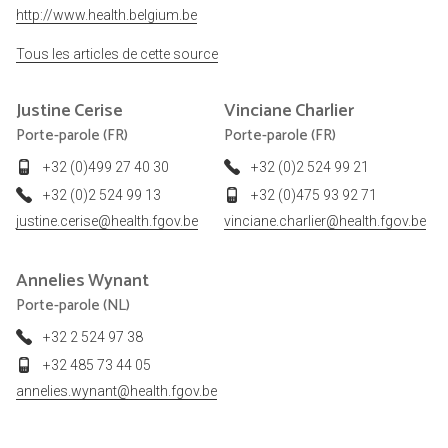
http://www.health.belgium.be
Tous les articles de cette source
Justine
Cerise
Vinciane
Charlier
Porte-parole (FR)
Porte-parole (FR)
+32 (0)499 27 40 30
+32 (0)2 524 99 21
+32 (0)2 524 99 13
+32 (0)475 93 92 71
justine.cerise@health.fgov.be
vinciane.charlier@health.fgov.be
Annelies
Wynant
Porte-parole (NL)
+32 2 524 97 38
+32 485 73 44 05
annelies.wynant@health.fgov.be