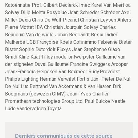
Katoennatie Prof. Gilbert Declerck Imec Karel Van Miert oa
Solvay Dilip Mehta Rosyblue Jean Schréder Schréder Axel
Miller Dexia Chris De Wulf Picanol Christian Leysen Ahlers
Pierre Mottet IBA Christian Jourquin Solvay Charles
Beauduin Van de wiele Johan Beerlandt Besix Didier
Malherbe UCB Françoise Roels Cofinimmo Fabienne Bister
Bister Sophie Dutordoir Fluxys Jean Stephenne Glaxo
Smith Kline Kaat Tilley mode-ontwerpster Guillaume van
der stighelen Duval Guillaume Francine Swiggers Arcopar
Jean-Francois Heineken Van Boxmeer Rudy.Provoost
Philips Lighting Herman Verwilst Fortis Jan- Pieter De Nul
De Nul Luc Bertrand Van Ackermans & van Haaren Dirk
Boogmans (gewezen GIMV) Jean- Yves Charlier
Promethean technologies Group Ltd. Paul Bulcke Nestle
Ludo vandervelden Toyota
Derniers communiqués de cette source