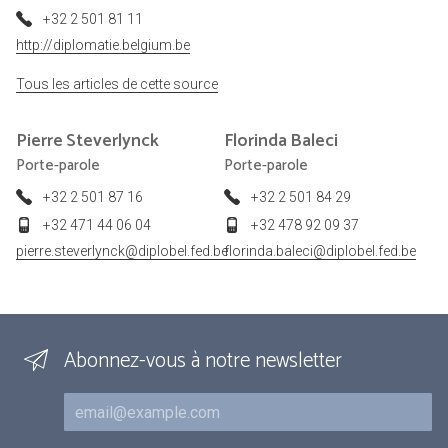
+32 2 501 81 11
http://diplomatie.belgium.be
Tous les articles de cette source
Pierre
Steverlynck
Florinda
Baleci
Porte-parole
Porte-parole
+32 2 501 87 16
+32 2 501 84 29
+32 471 44 06 04
+32 478 92 09 37
pierre.steverlynck@diplobel.fed.be
florinda.baleci@diplobel.fed.be
Abonnez-vous à notre newsletter
Courriel