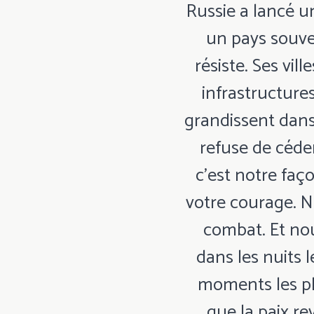
Russie a lancé u
un pays souver
résiste. Ses vil
infrastructures
grandissent dans 
refuse de céder
c'est notre faç
votre courage. N
combat. Et nou
dans les nuits l
moments les pl
que la paix re