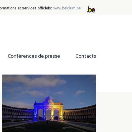
ormations et services officiels:
www.belgium.be
Conférences de presse
Contacts
ok
tter