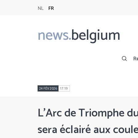
NL
FR
news.
belgium
Main
navigation
R
24 FÉV 2026
17:19
L’Arc de Triomphe du
sera éclairé aux coul