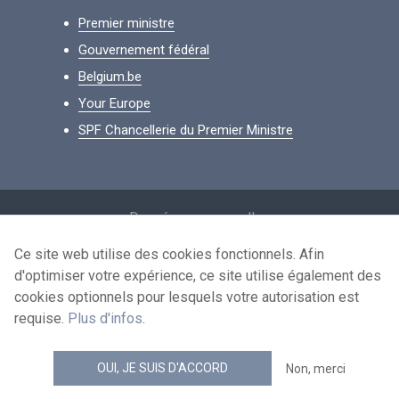
Premier ministre
Gouvernement fédéral
Belgium.be
Your Europe
SPF Chancellerie du Premier Ministre
Footer
Données personnelles
Conditions de réutilisation
Ce site web utilise des cookies fonctionnels. Afin
d'optimiser votre expérience, ce site utilise également des
Contactez-nous
cookies optionnels pour lesquels votre autorisation est
Accessibilité
requise.
Plus d'infos
.
news.belgium flux RSS
OUI, JE SUIS D'ACCORD
Non, merci
© 2026 - news.belgium.be