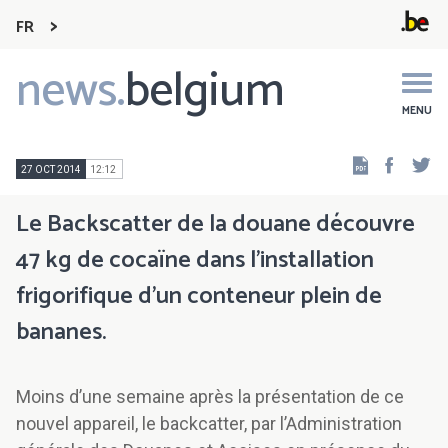
FR
news.
belgium
Main
navigation
MENU
Faceb
Tw
27 OCT 2014
12:12
Le Backscatter de la douane découvre
47 kg de cocaïne dans l’installation
frigorifique d’un conteneur plein de
bananes.
Moins d’une semaine après la présentation de ce
nouvel appareil, le backcatter, par l’Administration