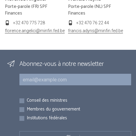
Porte-parole (FR) SPF
Porte-parole (NL) SPF
Finances
Finances
+32 470 775 728
+32 470 76 22 44
florence.angelici@minfin.fed.be
francis.adyns@minfin.fed.be
Abonnez-vous à notre newsletter
Courriel
Inscriptions
Conseil des ministres
Membres du gouvernement
Institutions fédérales