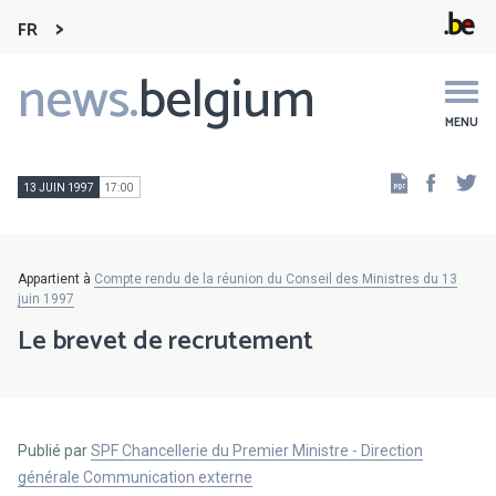
FR
news.
belgium
Main
navigation
MENU
Faceb
Tw
13 JUIN 1997
17:00
Appartient à
Compte rendu de la réunion du Conseil des Ministres du 13
juin 1997
Le brevet de recrutement
Publié par
SPF Chancellerie du Premier Ministre - Direction
générale Communication externe