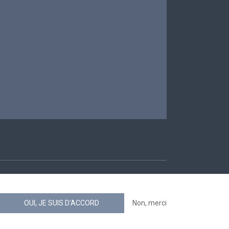
ccessibilité
OUI, JE SUIS D'ACCORD
Non, merci
news.belgium flux RSS