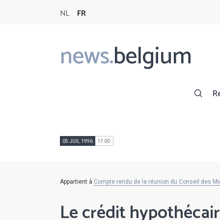
NL
FR
news.
belgium
Main
navigation
R
05 JUIL 1996
17:00
Appartient à
Compte rendu de la réunion du Conseil des Mini
Le crédit hypothécai