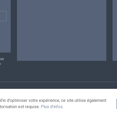
sée
u
rsonnelles
Conditions de réutilisation
Contactez-nous
A
fin d'optimiser votre expérience, ce site utilise également
torisation est requise.
Plus d'infos
.