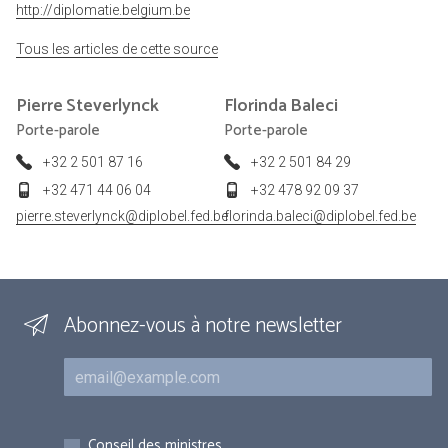
http://diplomatie.belgium.be
Tous les articles de cette source
Pierre
Steverlynck
Florinda
Baleci
Porte-parole
Porte-parole
+32 2 501 87 16
+32 2 501 84 29
+32 471 44 06 04
+32 478 92 09 37
pierre.steverlynck@diplobel.fed.be
florinda.baleci@diplobel.fed.be
Abonnez-vous à notre newsletter
Courriel
Inscriptions
Conseil des ministres