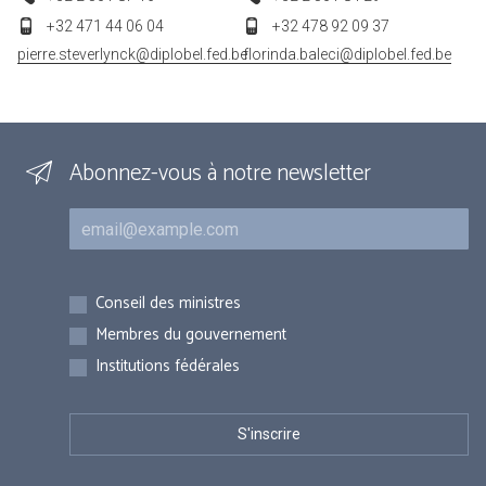
+32 471 44 06 04
+32 478 92 09 37
pierre.steverlynck@diplobel.fed.be
florinda.baleci@diplobel.fed.be
Abonnez-vous à notre newsletter
Courriel
Inscriptions
Conseil des ministres
Membres du gouvernement
Institutions fédérales