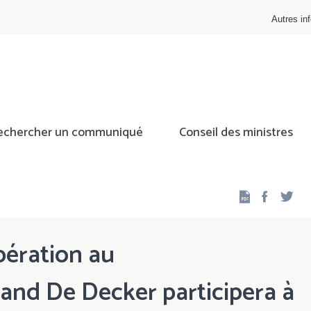
Autres inf
echercher un communiqué
Conseil des ministres
Facebo
Twi
pération au
nd De Decker participera à