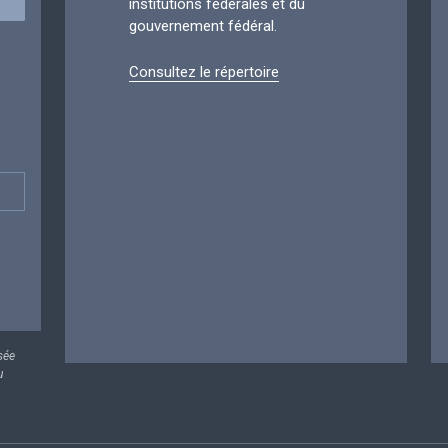
institutions fédérales et du
gouvernement fédéral.
Consultez le répertoire
sée
u