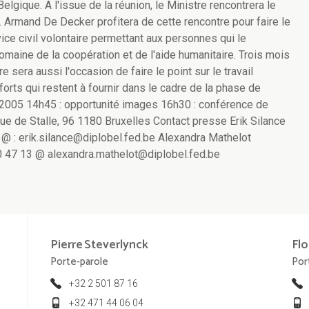
elgique. A l'issue de la réunion, le Ministre rencontrera le
. Armand De Decker profitera de cette rencontre pour faire le
ice civil volontaire permettant aux personnes qui le
omaine de la coopération et de l'aide humanitaire. Trois mois
 sera aussi l'occasion de faire le point sur le travail
forts qui restent à fournir dans le cadre de la phase de
2005 14h45 : opportunité images 16h30 : conférence de
e de Stalle, 96 1180 Bruxelles Contact presse Erik Silance
@ : erik.silance@diplobel.fed.be Alexandra Mathelot
0 47 13 @ alexandra.mathelot@diplobel.fed.be
Pierre
Steverlynck
Flo
Porte-parole
Por
+32 2 501 87 16
+32 471 44 06 04