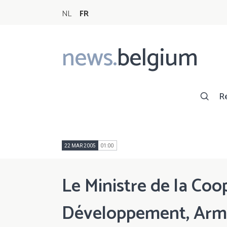
NL
FR
news.
belgium
Main
navigation
R
22 MAR 2005
01:00
Le Ministre de la Coo
Développement, Arma