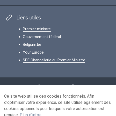
Liens utiles
Premier ministre
Gouvernement fédéral
Belgium.be
Your Europe
SPF Chancellerie du Premier Ministre
Footer
Données personnelles
Conditions de réutilisation
Ce site web utilise des cookies fonctionnels. Afin
d'optimiser votre expérience, ce site utilise également des
Contactez-nous
cookies optionnels pour lesquels votre autorisation est
Accessibilité
requise.
Plus d'infos
.