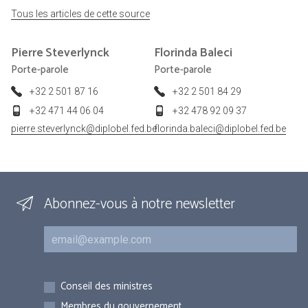
Tous les articles de cette source
Pierre
Steverlynck
Florinda
Baleci
Porte-parole
Porte-parole
+32 2 501 87 16
+32 2 501 84 29
+32 471 44 06 04
+32 478 92 09 37
pierre.steverlynck@diplobel.fed.be
florinda.baleci@diplobel.fed.be
Abonnez-vous à notre newsletter
Courriel
Inscriptions
Conseil des ministres
Membres du gouvernement