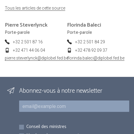
Tous les articles de cette source
Pierre
Steverlynck
Florinda
Baleci
Porte-parole
Porte-parole
+32 2 501 87 16
+32 2 501 84 29
+32 471 44 06 04
+32 478 92 09 37
pierre.steverlynck@diplobel.fed.be
florinda.baleci@diplobel.fed.be
Abonnez-vous à notre newsletter
Courriel
Inscriptions
Conseil des ministres