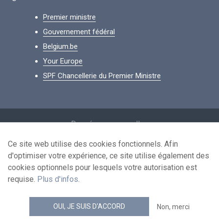
Premier ministre
Gouvernement fédéral
Belgium.be
Your Europe
SPF Chancellerie du Premier Ministre
Footer
Données personnelles
Conditions de réutilisation
Ce site web utilise des cookies fonctionnels. Afin
d'optimiser votre expérience, ce site utilise également des
Contactez-nous
cookies optionnels pour lesquels votre autorisation est
Accessibilité
requise.
Plus d'infos
.
news.belgium flux RSS
OUI, JE SUIS D'ACCORD
Non, merci
© 2026 - news.belgium.be