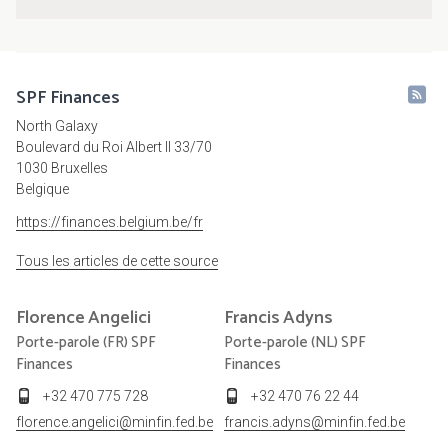
SPF Finances
North Galaxy
Boulevard du Roi Albert II 33/70
1030 Bruxelles
Belgique
https://finances.belgium.be/fr
Tous les articles de cette source
Florence
Angelici
Francis
Adyns
Porte-parole (FR) SPF
Porte-parole (NL) SPF
Finances
Finances
+32 470 775 728
+32 470 76 22 44
florence.angelici@minfin.fed.be
francis.adyns@minfin.fed.be