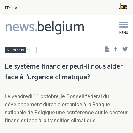
FR
news.
belgium
Main
navigation
MENU
Faceb
Tw
04 OCT 2019
17:33
Le système financier peut-il nous aider
face à l’urgence climatique?
Le vendredi 11 octobre, le Conseil fédéral du
développement durable organise à la Banque
nationale de Belgique une conférence sur le secteur
financier face à la transition climatique.