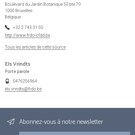
Boulevard du Jardin Botanique 50 bte 70
1000 Bruxelles
Belgique
+32 2 743 31 50
http://www.frdo-cfdd.be
Tous les articles de cette source
Els
Vrindts
Porte parole
0476256964
els.vrindts@frdo.be
Abonnez-vous à notre newsletter
Courriel