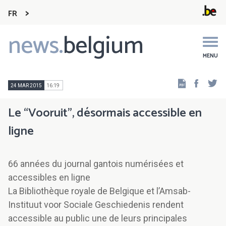
FR
news.
belgium
Main
navigation
MENU
Faceb
Tw
24 MAR 2015
16:19
Le “Vooruit”, désormais accessible en
ligne
66 années du journal gantois numérisées et
accessibles en ligne
La Bibliothèque royale de Belgique et l’Amsab-
Instituut voor Sociale Geschiedenis rendent
accessible au public une de leurs principales