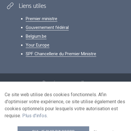
Liens utiles
Premier ministre
Gouvernement fédéral
Belgium.be
Your Europe
SPF Chancellerie du Premier Ministre
Footer
Données personnelles
Conditions de réutilisation
Ce site web utilise des cookies fonctionnels. Afin
d'optimiser votre expérience, ce site utilise également des
Contactez-nous
cookies optionnels pour lesquels votre autorisation est
Accessibilité
requise.
Plus d'infos
.
news.belgium flux RSS