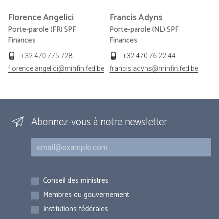
Florence
Angelici
Francis
Adyns
Porte-parole (FR) SPF
Porte-parole (NL) SPF
Finances
Finances
+32 470 775 728
+32 470 76 22 44
florence.angelici@minfin.fed.be
francis.adyns@minfin.fed.be
Abonnez-vous à notre newsletter
Courriel
Inscriptions
Conseil des ministres
Membres du gouvernement
Institutions fédérales