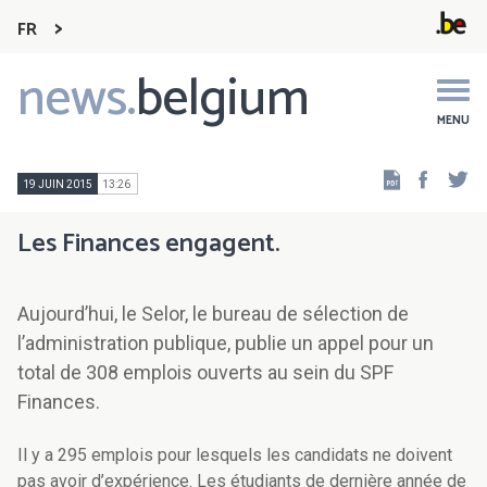
FR
news.
belgium
Main
navigation
MENU
Faceb
Tw
19 JUIN 2015
13:26
Les Finances engagent.
Aujourd’hui, le Selor, le bureau de sélection de
l’administration publique, publie un appel pour un
total de 308 emplois ouverts au sein du SPF
Finances.
Il y a 295 emplois pour lesquels les candidats ne doivent
pas avoir d’expérience. Les étudiants de dernière année de