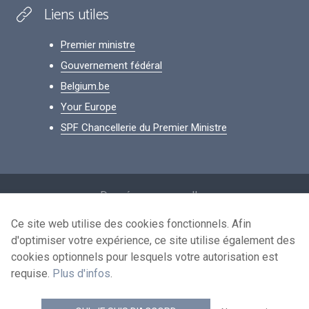
Liens utiles
Premier ministre
Gouvernement fédéral
Belgium.be
Your Europe
SPF Chancellerie du Premier Ministre
Footer
Données personnelles
Conditions de réutilisation
Ce site web utilise des cookies fonctionnels. Afin
d'optimiser votre expérience, ce site utilise également des
Contactez-nous
cookies optionnels pour lesquels votre autorisation est
Accessibilité
requise.
Plus d'infos
.
news.belgium flux RSS