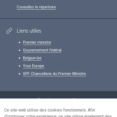
Consultez le répertoire
Liens utiles
Premier ministre
Gouvernement fédéral
Belgium.be
Your Europe
SPF Chancellerie du Premier Ministre
Footer
Données personnelles
Conditions de réutilisation
Ce site web utilise des cookies fonctionnels. Afin
d'optimiser votre expérience, ce site utilise également des