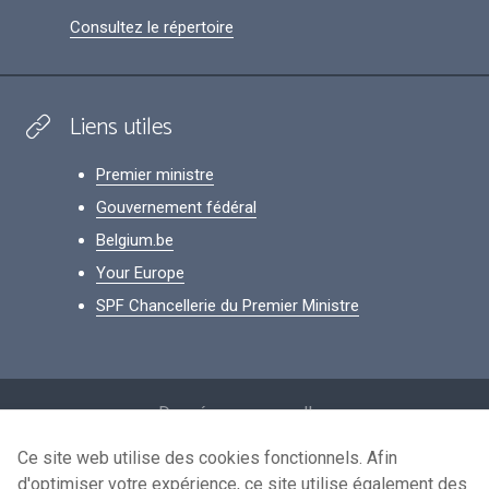
Consultez le répertoire
Liens utiles
Premier ministre
Gouvernement fédéral
Belgium.be
Your Europe
SPF Chancellerie du Premier Ministre
Footer
Données personnelles
Conditions de réutilisation
Ce site web utilise des cookies fonctionnels. Afin
d'optimiser votre expérience, ce site utilise également des