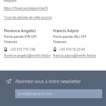
Belgique
https://finances.belgium.be/fr
Tous les articles de cette source
Florence
Angelici
Francis
Adyns
Porte-parole (FR) SPF
Porte-parole (NL) SPF
Finances
Finances
+32 470 775 728
+32 470 76 22 44
florence.angelici@minfin.fed.be
francis.adyns@minfin.fed.be
Abonnez-vous à notre newsletter
Courriel