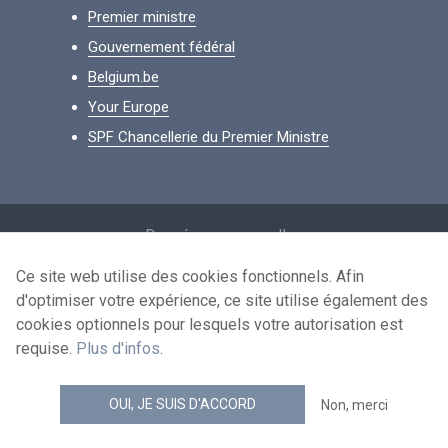
Premier ministre
Gouvernement fédéral
Belgium.be
Your Europe
SPF Chancellerie du Premier Ministre
Footer
Données personnelles
Conditions de réutilisation
Ce site web utilise des cookies fonctionnels. Afin
d'optimiser votre expérience, ce site utilise également des
Contactez-nous
cookies optionnels pour lesquels votre autorisation est
Accessibilité
requise.
Plus d'infos
.
news.belgium flux RSS
OUI, JE SUIS D'ACCORD
Non, merci
© 2026 - news.belgium.be