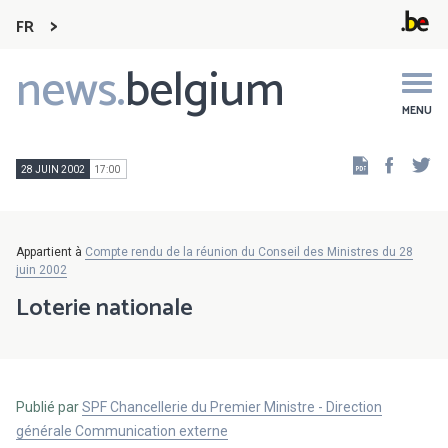
FR
news.
belgium
Main
navigation
MENU
Faceb
Tw
28 JUIN 2002
17:00
Appartient à
Compte rendu de la réunion du Conseil des Ministres du 28
juin 2002
Loterie nationale
Publié par
SPF Chancellerie du Premier Ministre - Direction
générale Communication externe