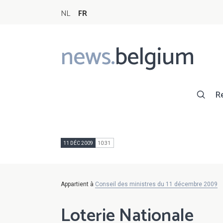
NL
FR
news.
belgium
Main
navigation
R
11 DÉC 2009
10:31
Appartient à
Conseil des ministres du 11 décembre 2009
Loterie Nationale