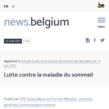
FR
news.
belgium
Main
navigation
MENU
Faceb
Tw
13 JUIN 1997
17:00
Appartient à
Compte rendu de la réunion du Conseil des Ministres du 13
juin 1997
Lutte contre la maladie du sommeil
Publié par
SPF Chancellerie du Premier Ministre - Direction
générale Communication externe