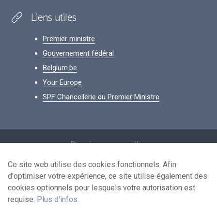
Liens utiles
Premier ministre
Gouvernement fédéral
Belgium.be
Your Europe
SPF Chancellerie du Premier Ministre
Footer
Données personnelles
Conditions de réutilisation
Ce site web utilise des cookies fonctionnels. Afin
d'optimiser votre expérience, ce site utilise également des
Contactez-nous
cookies optionnels pour lesquels votre autorisation est
Accessibilité
requise.
Plus d'infos
.