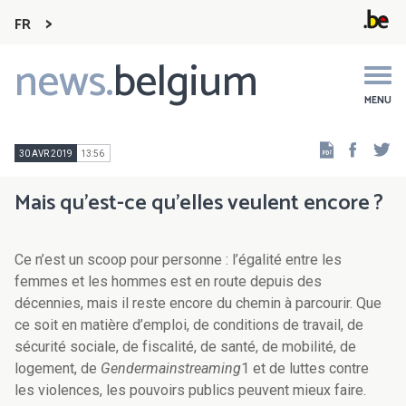
FR
news.
belgium
Main
navigation
MENU
Faceb
Tw
30 AVR 2019
13:56
Mais qu’est-ce qu’elles veulent encore ?
Ce n’est un scoop pour personne : l’égalité entre les
femmes et les hommes est en route depuis des
décennies, mais il reste encore du chemin à parcourir. Que
ce soit en matière d’emploi, de conditions de travail, de
sécurité sociale, de fiscalité, de santé, de mobilité, de
logement, de
Gendermainstreaming
1 et de luttes contre
les violences, les pouvoirs publics peuvent mieux faire.