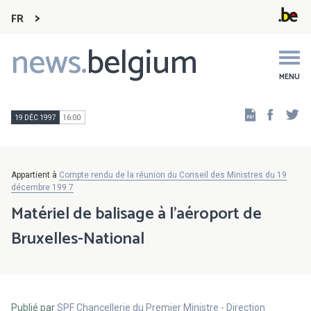
FR
news.
belgium
Main
navigation
MENU
Faceb
Tw
19 DÉC 1997
16:00
Appartient à
Compte rendu de la réunion du Conseil des Ministres du 19
décembre 199 7
Matériel de balisage à l'aéroport de
Bruxelles-National
Publié par
SPF Chancellerie du Premier Ministre - Direction