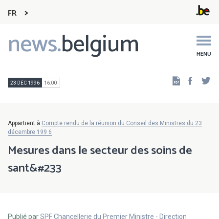
FR
news.
belgium
Main
navigation
MENU
Faceb
Tw
23 DÉC 1996
16:00
Appartient à
Compte rendu de la réunion du Conseil des Ministres du 23
décembre 199 6
Mesures dans le secteur des soins de
sant&#233
Publié par
SPF Chancellerie du Premier Ministre - Direction