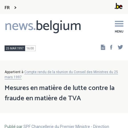
FR
news.
belgium
Main
navigation
MENU
Faceb
Tw
25 MAR 1997
16:00
Appartient à
Compte rendu de la réunion du Conseil des Ministres du 25
mars 1997
Mesures en matière de lutte contre la
fraude en matière de TVA
Publié par
SPF Chancellerie du Premier Ministre - Direction