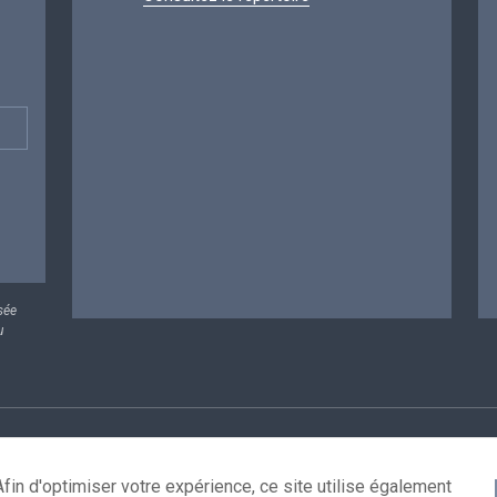
sée
u
rsonnelles
Conditions de réutilisation
Contactez-nous
A
fin d'optimiser votre expérience, ce site utilise également