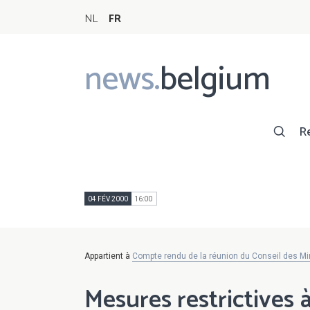
NL
FR
news.
belgium
Main
navigation
R
04 FÉV 2000
16:00
Appartient à
Compte rendu de la réunion du Conseil des Min
Mesures restrictives 