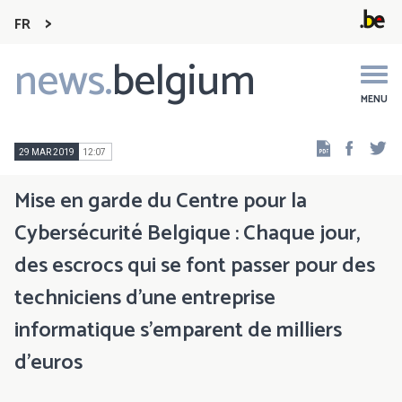
FR
news.
belgium
Main
navigation
MENU
Faceb
Tw
29 MAR 2019
12:07
Mise en garde du Centre pour la
Cybersécurité Belgique : Chaque jour,
des escrocs qui se font passer pour des
techniciens d’une entreprise
informatique s’emparent de milliers
d’euros