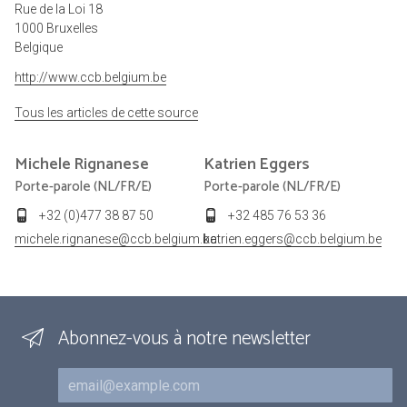
Rue de la Loi 18
1000 Bruxelles
Belgique
http://www.ccb.belgium.be
Tous les articles de cette source
Michele
Rignanese
Katrien
Eggers
Porte-parole (NL/FR/E)
Porte-parole (NL/FR/E)
+32 (0)477 38 87 50
+32 485 76 53 36
michele.rignanese@ccb.belgium.be
katrien.eggers@ccb.belgium.be
Abonnez-vous à notre newsletter
Courriel