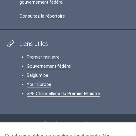
gouvernement fédéral.
Consultez le répertoire
Liens utiles
Premier ministre
Gouvernement fédéral
Belgium.be
Your Europe
SPF Chancellerie du Premier Ministre
Footer
Données personnelles
Conditions de réutilisation
Ce site web utilise des cookies fonctionnels. Afin