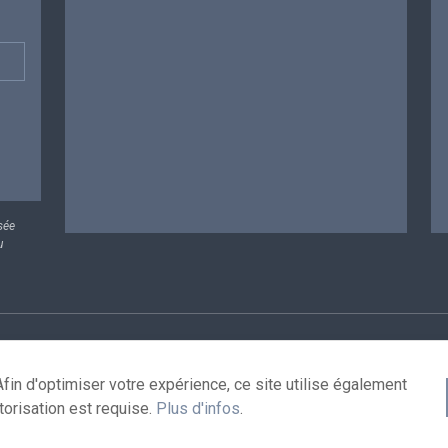
sée
u
rsonnelles
Conditions de réutilisation
Contactez-nous
A
fin d'optimiser votre expérience, ce site utilise également
torisation est requise.
Plus d'infos
.