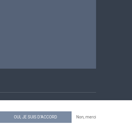
ccessibilité
OUI, JE SUIS D'ACCORD
Non, merci
news.belgium flux RSS