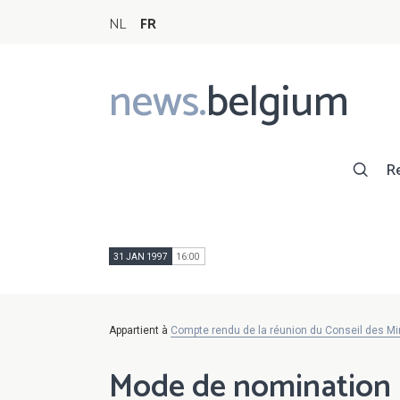
NL
FR
news.
belgium
Main
navigation
R
31 JAN 1997
16:00
Appartient à
Compte rendu de la réunion du Conseil des Min
Mode de nomination a