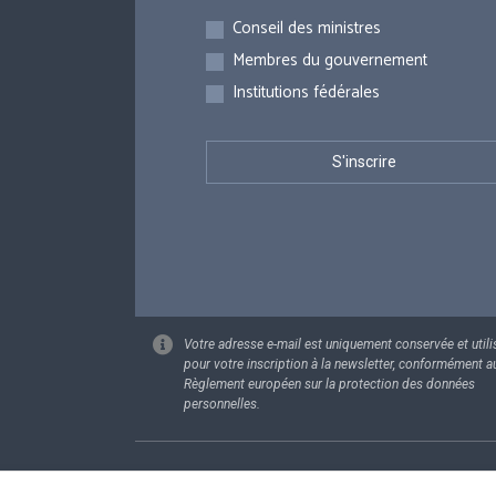
Inscriptions
Conseil des ministres
Membres du gouvernement
Institutions fédérales
Votre adresse e-mail est uniquement conservée et utili
pour votre inscription à la newsletter, conformément a
Règlement européen sur la protection des données
personnelles.
Footer
Données pe