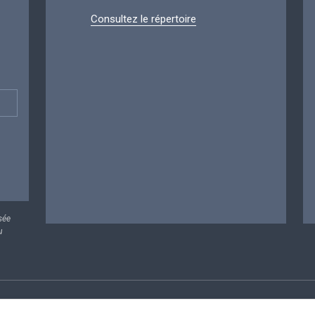
Consultez le répertoire
sée
u
rsonnelles
Conditions de réutilisation
Contactez-nous
A