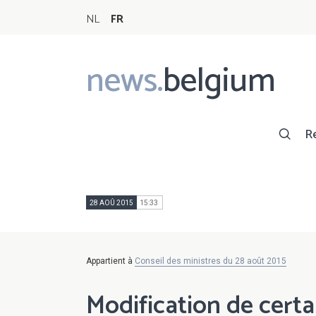
NL
FR
news.
belgium
Main
navigation
R
28 AOÛ 2015
15:33
Appartient à
Conseil des ministres du 28 août 2015
Modification de certai