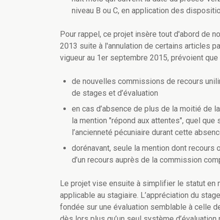
niveau B ou C, en application des disposit
Pour rappel, ce projet insère tout d'abord de 
2013 suite à l'annulation de certains articles p
vigueur au 1er septembre 2015, prévoient que 
de nouvelles commissions de recours unili
de stages et d’évaluation
en cas d’absence de plus de la moitié de la
la mention "répond aux attentes", quel que s
l’ancienneté pécuniaire durant cette absen
dorénavant, seule la mention dont recours o
d’un recours auprès de la commission comp
Le projet vise ensuite à simplifier le statut e
applicable au stagiaire. L’appréciation du stag
fondée sur une évaluation semblable à celle 
dès lors plus qu’un seul système d’évaluation p