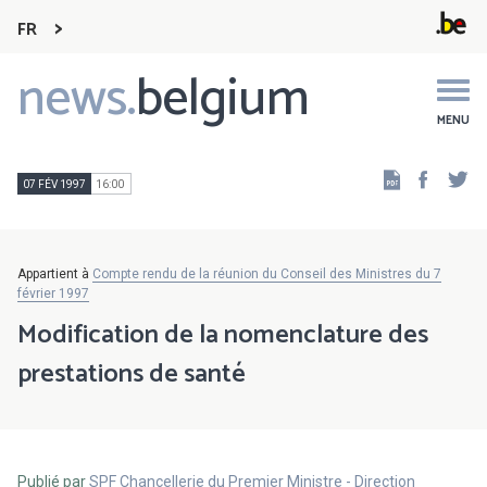
FR
news.
belgium
Main
navigation
MENU
Faceb
Tw
07 FÉV 1997
16:00
Appartient à
Compte rendu de la réunion du Conseil des Ministres du 7
février 1997
Modification de la nomenclature des
prestations de santé
Publié par
SPF Chancellerie du Premier Ministre - Direction