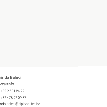
rinda
Baleci
te-parole
+32 2 501 84 29
+32 478 92 09 37
rinda.baleci@diplobel.fed.be