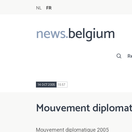
NL
FR
news.
belgium
Main
navigation
R
14 OCT 2005
15:57
Mouvement diplomat
Mouvement diplomatique 2005