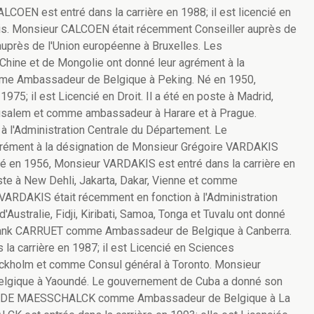
COEN est entré dans la carrière en 1988; il est licencié en
Paris. Monsieur CALCOEN était récemment Conseiller auprès de
uprès de l'Union européenne à Bruxelles. Les
Chine et de Mongolie ont donné leur agrément à la
me Ambassadeur de Belgique à Peking. Né en 1950,
975; il est Licencié en Droit. Il a été en poste à Madrid,
usalem et comme ambassadeur à Harare et à Prague.
 l'Administration Centrale du Département. Le
rément à la désignation de Monsieur Grégoire VARDAKIS
 en 1956, Monsieur VARDAKIS est entré dans la carrière en
poste à New Dehli, Jakarta, Dakar, Vienne et comme
VARDAKIS était récemment en fonction à l'Administration
ustralie, Fidji, Kiribati, Samoa, Tonga et Tuvalu ont donné
Frank CARRUET comme Ambassadeur de Belgique à Canberra.
a carrière en 1987; il est Licencié en Sciences
ockholm et comme Consul général à Toronto. Monsieur
gique à Yaoundé. Le gouvernement de Cuba a donné son
dia DE MAESSCHALCK comme Ambassadeur de Belgique à La