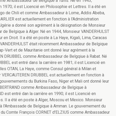
me Ambassadeur de Belgique à Tunis. Né en 1943,
1970; il est Licencié en Philosophie et Lettres. Il a été en
iago de Chili et comme Ambassadeur à Lome, Addis Abeba,
ARLIER est actuellement en fonction à l'Administration
lgérie a donné son agrément à la désignation de Monsieur
e Belgique à Alger. Né en 1944, Monsieur VANDERHULST
ur en Droit. Il a été en poste à La Haye, Kigali, Lima, Caracas
r VANDERHULST était récemment Ambassadeur de Belgique
-Vert et de Mauritanie ont donné leur agrément à la
EN DRUBBEL comme Ambassadeur de Belgqiue à Rabat. Né
L est entré dans la carrière en 1981; il est Licencié en
xelles OTAN, La Haye, comme Consul général à Milan et
 VERCAUTEREN DRUBBEL est actuellement en fonction à
 gouvernements du Burkina Faso, Niger et Mali ont donné leur
iel BERTRAND comme Ambassadeur de Belgique à
st entré dan la carrière en 1990; il est Licencié en
es. Il a été en poste à Alger, Moscou et Mexico. Monsieur
 à l'Ambassade de Belgique à Amman. Le gouvernement du
ion du Comte François CORNET d'ELZIUS comme Ambassadeur