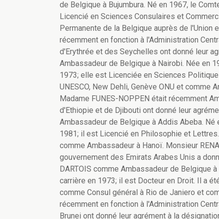
de Belgique à Bujumbura. Né en 1967, le Comte
Licencié en Sciences Consulaires et Commercial
Permanente de la Belgique auprès de l'Union
récemment en fonction à l'Administration Cen
d'Erythrée et des Seychelles ont donné leu
Ambassadeur de Belgique à Nairobi. Née en 
1973; elle est Licenciée en Sciences Politique
UNESCO, New Dehli, Genève ONU et comme Amb
Madame FUNES-NOPPEN était récemment Amba
d'Ethiopie et de Djibouti ont donné leur agr
Ambassadeur de Belgique à Addis Abeba. Né e
1981; il est Licencié en Philosophie et Lettres
comme Ambassadeur à Hanoï. Monsieur RENAR
gouvernement des Emirats Arabes Unis a donn
DARTOIS comme Ambassadeur de Belgique à Ab
carrière en 1973; il est Docteur en Droit. Il a é
comme Consul général à Rio de Janiero et c
récemment en fonction à l'Administration Cen
Brunei ont donné leur agrément à la désign