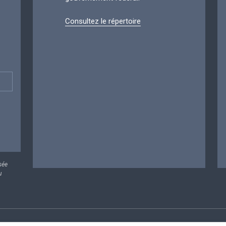
Consultez le répertoire
sée
u