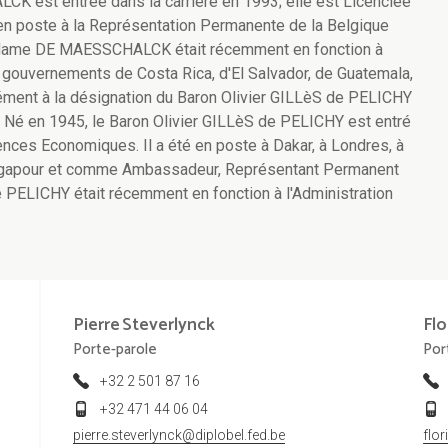
est entrée dans la carrière en 1993; elle est Licenciée
 en poste à la Représentation Permanente de la Belgique
Madame DE MAESSCHALCK était récemment en fonction à
s gouvernements de Costa Rica, d'El Salvador, de Guatemala,
ément à la désignation du Baron Olivier GILLèS de PELICHY
é en 1945, le Baron Olivier GILLèS de PELICHY est entré
iences Economiques. Il a été en poste à Dakar, à Londres, à
ngapour et comme Ambassadeur, Représentant Permanent
 PELICHY était récemment en fonction à l'Administration
Pierre
Steverlynck
Flo
Porte-parole
Por
+32 2 501 87 16
+32 471 44 06 04
pierre.steverlynck@diplobel.fed.be
flo