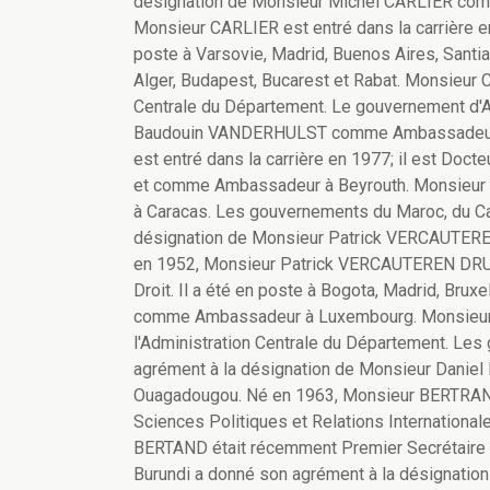
désignation de Monsieur Michel CARLIER com
Monsieur CARLIER est entré dans la carrière en 
poste à Varsovie, Madrid, Buenos Aires, Sant
Alger, Budapest, Bucarest et Rabat. Monsieur C
Centrale du Département. Le gouvernement d'A
Baudouin VANDERHULST comme Ambassadeur d
est entré dans la carrière en 1977; il est Docte
et comme Ambassadeur à Beyrouth. Monsieu
à Caracas. Les gouvernements du Maroc, du Cap
désignation de Monsieur Patrick VERCAUTER
en 1952, Monsieur Patrick VERCAUTEREN DRUBBE
Droit. Il a été en poste à Bogota, Madrid, Bru
comme Ambassadeur à Luxembourg. Monsieur
l'Administration Centrale du Département. Les
agrément à la désignation de Monsieur Dan
Ouagadougou. Né en 1963, Monsieur BERTRAND e
Sciences Politiques et Relations International
BERTAND était récemment Premier Secrétaire
Burundi a donné son agrément à la désignat