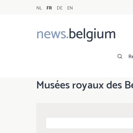
NL
FR
DE
EN
news.
belgium
Main
navigation
R
Musées royaux des B