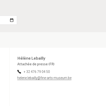
Hélène
Lebailly
Attachée de presse (FR)
+ 32 476 79 04 50
helene.lebailly@fine-arts-museum.be