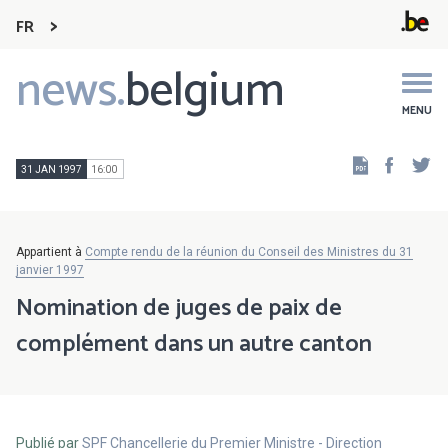
FR
news.
belgium
Main
navigation
MENU
Faceb
Tw
31 JAN 1997
16:00
Appartient à
Compte rendu de la réunion du Conseil des Ministres du 31
janvier 1997
Nomination de juges de paix de
complément dans un autre canton
Publié par
SPF Chancellerie du Premier Ministre - Direction