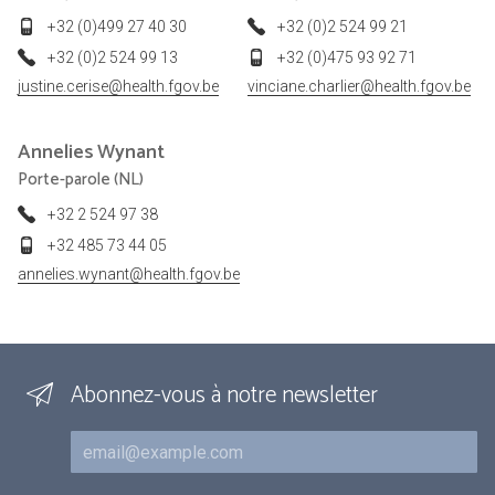
+32 (0)499 27 40 30
+32 (0)2 524 99 21
+32 (0)2 524 99 13
+32 (0)475 93 92 71
justine.cerise@health.fgov.be
vinciane.charlier@health.fgov.be
Annelies
Wynant
Porte-parole (NL)
+32 2 524 97 38
+32 485 73 44 05
annelies.wynant@health.fgov.be
Abonnez-vous à notre newsletter
Courriel