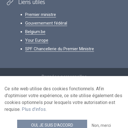
Liens utiles
Premier ministre
Gouvernement fédéral
Belgium.be
Your Europe
SPF Chancellerie du Premier Ministre
Footer
Données personnelles
Conditions de réutilisation
Ce site web utilise des cookies fonctionnels. Afin
d'optimiser votre expérience, ce site utilise également des
Contactez-nous
cookies optionnels pour lesquels votre autorisation est
Accessibilité
requise.
Plus d'infos
.
news.belgium flux RSS
OUI, JE SUIS D'ACCORD
Non, merci