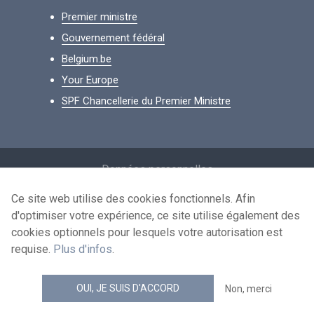
Premier ministre
Gouvernement fédéral
Belgium.be
Your Europe
SPF Chancellerie du Premier Ministre
Footer
Données personnelles
Conditions de réutilisation
Ce site web utilise des cookies fonctionnels. Afin
d'optimiser votre expérience, ce site utilise également des
Contactez-nous
cookies optionnels pour lesquels votre autorisation est
Accessibilité
requise.
Plus d'infos
.
news.belgium flux RSS
OUI, JE SUIS D'ACCORD
Non, merci
© 2026 - news.belgium.be