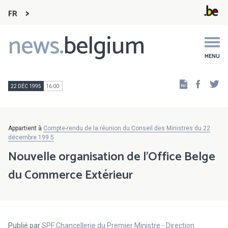
FR
news.
belgium
Main
navigation
MENU
Faceb
Tw
22 DÉC 1995
16:00
Appartient à
Compte-rendu de la réunion du Conseil des Ministres du 22
décembre 199 5
Nouvelle organisation de l'Office Belge
du Commerce Extérieur
Publié par
SPF Chancellerie du Premier Ministre - Direction