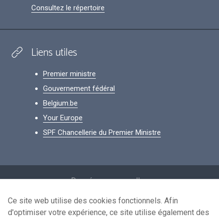
Consultez le répertoire
Liens utiles
Premier ministre
Gouvernement fédéral
Belgium.be
Your Europe
SPF Chancellerie du Premier Ministre
Footer
Données personnelles
Conditions de réutilisation
Ce site web utilise des cookies fonctionnels. Afin
d'optimiser votre expérience, ce site utilise également des
Contactez-nous