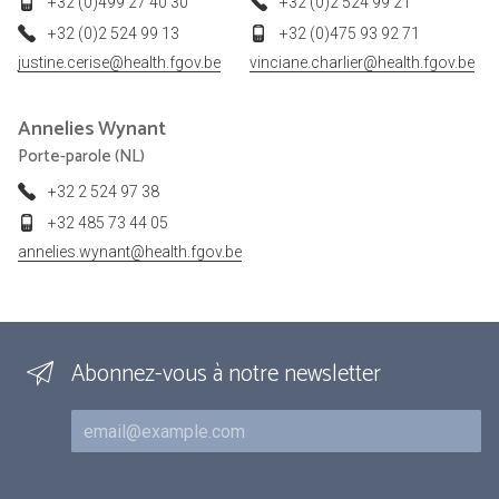
+32 (0)499 27 40 30
+32 (0)2 524 99 21
+32 (0)2 524 99 13
+32 (0)475 93 92 71
justine.cerise@health.fgov.be
vinciane.charlier@health.fgov.be
Annelies
Wynant
Porte-parole (NL)
+32 2 524 97 38
+32 485 73 44 05
annelies.wynant@health.fgov.be
Abonnez-vous à notre newsletter
Courriel
Inscriptions