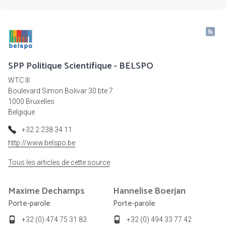
SPP Politique Scientifique - BELSPO
WTC III
Boulevard Simon Bolivar 30 bte 7
1000 Bruxelles
Belgique
+32 2 238 34 11
http://www.belspo.be
Tous les articles de cette source
Maxime
Dechamps
Hannelise
Boerjan
Porte-parole
Porte-parole
+32 (0) 474 75 31 83
+32 (0) 494 33 77 42