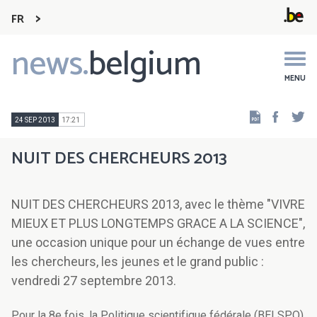
FR
news.
belgium
Main
navigation
MENU
Faceb
Tw
24 SEP 2013
17:21
NUIT DES CHERCHEURS 2013
NUIT DES CHERCHEURS 2013, avec le thème "VIVRE
MIEUX ET PLUS LONGTEMPS GRACE A LA SCIENCE",
une occasion unique pour un échange de vues entre
les chercheurs, les jeunes et le grand public :
vendredi 27 septembre 2013.
Pour la 8e fois, la Politique scientifique fédérale (BELSPO)